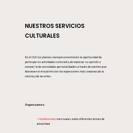
NUESTROS SERVICIOS
CULTURALES
En el CUC los jóvenes siempre encontrarán la oportunidad de
participar en actividades culturales, de expresar su opinión y
conocer la de connotadas personalidades, a través de eventos que
favorecen el encuentro con las expresiones más creativas de la
ciencia y de las artes.
Organizamos:
–
Conferencias
mensuales sobre diferentes temas de
actualidad.