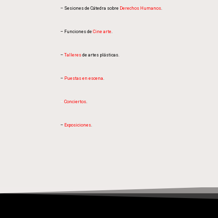
– Sesiones de Cátedra sobre
Derechos Humanos
.
– Funciones de
Cine arte
.
–
Talleres
de artes plásticas.
–
Puestas en escena
.
–
Conciertos
.
–
Exposiciones
.