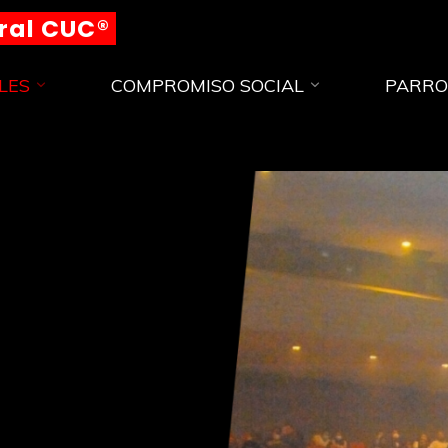
ural CUC®
LES
COMPROMISO SOCIAL
PARRO
C
O
N
F
E
R
E
N
C
I
A