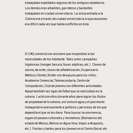
trabajaban explotados algunos de los antiguos ejidatarios.
Los demás eran albañiles, garroteros y bastantes
trabajaban en ciudad universitaria. La única entrada a la
Colonia era a través de ciudad universitaria lo que ocasiones
era difícil cada vez que había conflictos en ésta.
El CAS, comenzó con acciones que respondían a las
necesidades de los habitante. Tales como: campañas
higiénicas (recoger basura, fosas sépticas, etc.). Clases de
cocina, de corte, clases de alfabetización, Dispensario
Médico y Dental, Kinder con desayuno para los niños,
Academia Comercial, Telesecundaria, Centro de
Computación, Club de jóvenes con diferentes actividades.
Apoyó también las ligas de fútbol que se realizaban en la
colonia. Luchó con ellos durante años para lograr los títulos
de propiedad de lo colonos, así como el agua y el pavimento
trabajando el acercamiento a políticos y personas de los que
dependía el que se les diera. Para buscar la convivencia,
organizó paseos culturales y recreativos (Balnearios del
estado de México, Retiros en Agua Viva, Viajes a Acapulco,
etc.). Fiestas y bailes para los jóvenes en el Centro Social, etc.