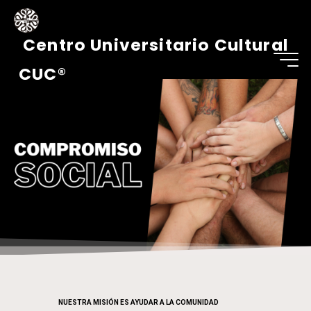
Centro Universitario Cultural
C
O
M
P
R
O
M
I
S
O
CUC®
S
O
C
I
A
L
NUESTRA MISIÓN ES AYUDAR A LA COMUNIDAD