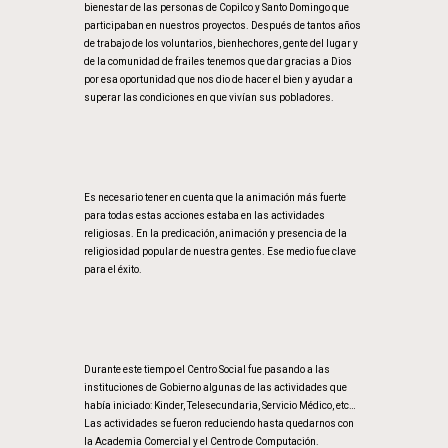
bienestar de las personas de Copilco y Santo Domingo que
participaban en nuestros proyectos. Después de tantos años
de trabajo de los voluntarios, bienhechores, gente del lugar y
de la comunidad de frailes tenemos que dar gracias a Dios
por esa oportunidad que nos dio de hacer el bien y ayudar a
superar las condiciones en que vivían sus pobladores.
Es necesario tener en cuenta que la animación más fuerte
para todas estas acciones estaba en las actividades
religiosas. En la predicación, animación y presencia de la
religiosidad popular de nuestra gentes. Ese medio fue clave
para el éxito.
Durante este tiempo el Centro Social fue pasando a las
instituciones de Gobierno algunas de las actividades que
había iniciado: Kinder, Telesecundaria, Servicio Médico, etc…
Las actividades se fueron reduciendo hasta quedarnos con
la Academia Comercial y el Centro de Computación.