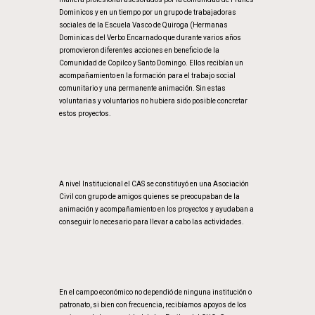
Dominicos y en un tiempo por un grupo de trabajadoras
sociales de la Escuela Vasco de Quiroga (Hermanas
Dominicas del Verbo Encarnado que durante varios años
promovieron diferentes acciones en beneficio de la
Comunidad de Copilco y Santo Domingo. Ellos recibían un
acompañamiento en la formación para el trabajo social
comunitario y una permanente animación. Sin estas
voluntarias y voluntarios no hubiera sido posible concretar
estos proyectos.
A nivel Institucional el CAS se constituyó en una Asociación
Civil con grupo de amigos quienes se preocupaban de la
animación y acompañamiento en los proyectos y ayudaban a
conseguir lo necesario para llevar a cabo las actividades.
En el campo económico no dependió de ninguna institución o
patronato, si bien con frecuencia, recibíamos apoyos de los