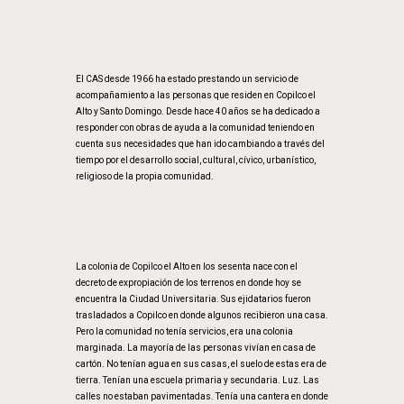
El CAS desde 1966 ha estado prestando un servicio de
acompañamiento a las personas que residen en Copilco el
Alto y Santo Domingo. Desde hace 40 años se ha dedicado a
responder con obras de ayuda a la comunidad teniendo en
cuenta sus necesidades que han ido cambiando a través del
tiempo por el desarrollo social, cultural, cívico, urbanístico,
religioso de la propia comunidad.
La colonia de Copilco el Alto en los sesenta nace con el
decreto de expropiación de los terrenos en donde hoy se
encuentra la Ciudad Universitaria. Sus ejidatarios fueron
trasladados a Copilco en donde algunos recibieron una casa.
Pero la comunidad no tenía servicios, era una colonia
marginada. La mayoría de las personas vivían en casa de
cartón. No tenían agua en sus casas, el suelo de estas era de
tierra. Tenían una escuela primaria y secundaria. Luz. Las
calles no estaban pavimentadas. Tenía una cantera en donde