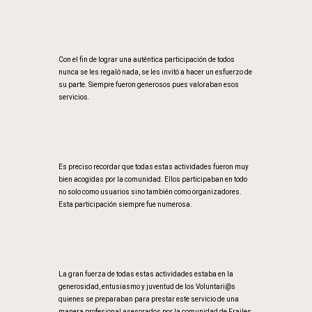
Con el fin de lograr una auténtica participación de todos
nunca se les regaló nada, se les invitó a hacer un esfuerzo de
su parte. Siempre fueron generosos pues valoraban esos
servicios.
Es preciso recordar que todas estas actividades fueron muy
bien acogidas por la comunidad. Ellos participaban en todo
no solo como usuarios sino también como organizadores.
Esta participación siempre fue numerosa.
La gran fuerza de todas estas actividades estaba en la
generosidad, entusiasmo y juventud de los Voluntari@s
quienes se preparaban para prestar este servicio de una
manera profesional asesorados por la comunidad de Frailes