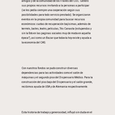
amigos y de la comunidad de los Frailes del CUC. Genero
sus propios recursos invitando a la personas a participar
(se les pedía siempre una cooperación según sus
posibilidades para todo servicio prestado). Se organizaron
eventos en la propia comunidad para buscar recursos
económicos: cuotas de recuperación bajísimas, además de
kermés, bailes, teatro, películas, Tés Canasta (estupendos y
sin la foto en las paginas sociales muy de moda en aquella
época”), así como un Bazar que todavía hoy existe y ayuda a
la economía del CAS.
Con nuestros fondos se pudo construir diversas
dependencias para las actividades como el salón de
máquinas y el segundo piso del Dispensario Médico. Para la
construcción del piso bajo del Dispensario y el salón grande,
recibimos ayuda de USA y de Alemania respectivamente.
Esta historia de trabajo y generosidad, influyó sin duda en el