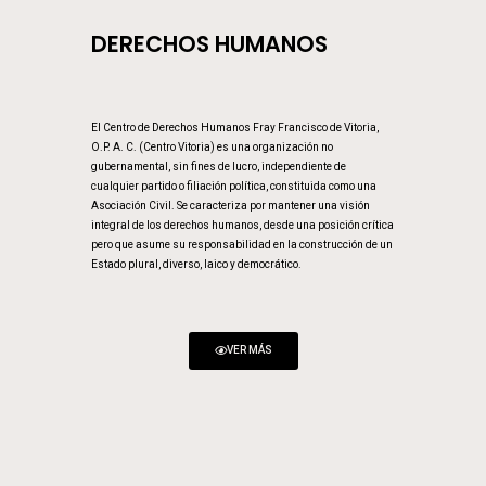
DERECHOS HUMANOS
El Centro de Derechos Humanos Fray Francisco de Vitoria,
O.P. A. C. (Centro Vitoria) es una organización no
gubernamental, sin fines de lucro, independiente de
cualquier partido o filiación política, constituida como una
Asociación Civil. Se caracteriza por mantener una visión
integral de los derechos humanos, desde una posición crítica
pero que asume su responsabilidad en la construcción de un
Estado plural, diverso, laico y democrático.
VER MÁS