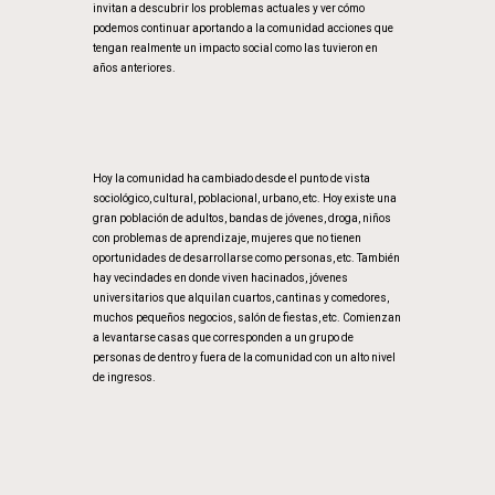
invitan a descubrir los problemas actuales y ver cómo
podemos continuar aportando a la comunidad acciones que
tengan realmente un impacto social como las tuvieron en
años anteriores.
Hoy la comunidad ha cambiado desde el punto de vista
sociológico, cultural, poblacional, urbano, etc. Hoy existe una
gran población de adultos, bandas de jóvenes, droga, niños
con problemas de aprendizaje, mujeres que no tienen
oportunidades de desarrollarse como personas, etc. También
hay vecindades en donde viven hacinados, jóvenes
universitarios que alquilan cuartos, cantinas y comedores,
muchos pequeños negocios, salón de fiestas, etc. Comienzan
a levantarse casas que corresponden a un grupo de
personas de dentro y fuera de la comunidad con un alto nivel
de ingresos.