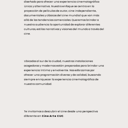
diseñado para ofrecer una experiencia cinematográfica
única y alternativa. Nuestro enfoque se centra en la
proyección de películas de autor, cine independiente,
documentales y clásicos del cine mundial que van más
allá de las tendencias comerciales. Queremos brindar a
nuestra audiencia la oportunidad de explorar diferentes
culturas, estilos narrativos y visiones del mundo a través del
cine.
Ubicados al sur de la ciudad, nuestras instalaciones
acogedoras y modernas están preparadas para brindar una
experiencia íntima y envolvente. Nos esforzamos por
ofrecer una programación diversa y de calidad, buscando
siempre enriquecer la experiencia cinematográfica de
nuestra comunidad.
Te invitamos a descubrir el cine desde una perspectiva
diferente en
Cine Arte CUC
.