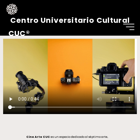
Centro Universitario Cultural
C
I
N
E
A
R
T
E
C
U
C
CUC®
Cine Arte CUC
es un espacio dedicado al séptimo arte,